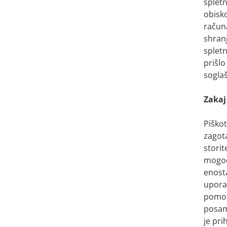
splet
obisko
računa
shranj
spletn
prišl
sogla
Zakaj
Piško
zagota
storit
mogoči
enost
upora
pomoč
posam
je pri