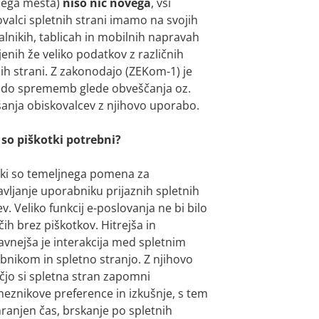
nega mesta)
niso nič novega
, vsi
valci spletnih strani imamo na svojih
lnikih, tablicah in mobilnih napravah
enih že veliko podatkov z različnih
ih strani. Z zakonodajo (ZEKom-1) je
o do sprememb glede obveščanja oz.
šanja obiskovalcev z njihovo uporabo.
 so piškotki potrebni?
tki so temeljnega pomena za
vljanje uporabniku prijaznih spletnih
ev. Veliko funkcij e-poslovanja ne bi bilo
h brez piškotkov. Hitrejša in
avnejša je interakcija med spletnim
bnikom in spletno stranjo. Z njihovo
jo si spletna stran zapomni
eznikove preference in izkušnje, s tem
hranjen čas, brskanje po spletnih