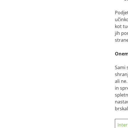
Podje
učinko
kot tu
jih p
stran
Onemo
Sami s
shran
ali ne
in sp
spletn
nastav
brskal
Inte