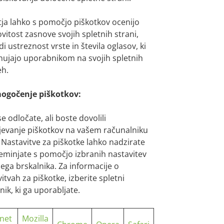
tja lahko s pomočjo piškotkov ocenijo
vitost zasnove svojih spletnih strani,
di ustreznost vrste in števila oglasov, ki
onujajo uporabnikom na svojih spletnih
eh.
gočenje piškotkov:
e odločate, ali boste dovolili
jevanje piškotkov na vašem računalniku
. Nastavitve za piškotke lahko nadzirate
reminjate s pomočjo izbranih nastavitev
ega brskalnika. Za informacije o
itvah za piškotke, izberite spletni
nik, ki ga uporabljate.
rnet
Mozilla