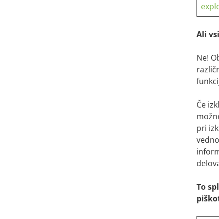
expl
Ali v
Ne! Ob
različ
funkci
Če izk
možno
pri iz
vedno
infor
delova
To sp
piško