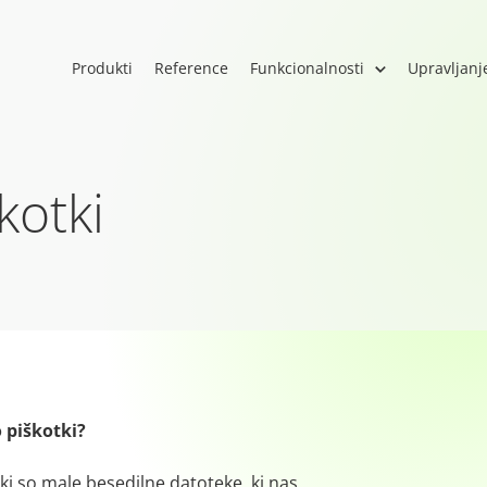
Produkti
Reference
Funkcionalnosti
Upravljanj
kotki
o piškotki?
ki so male besedilne datoteke, ki nas