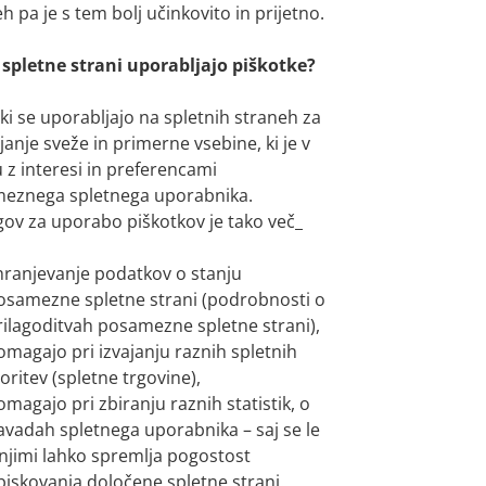
h pa je s tem bolj učinkovito in prijetno.
 spletne strani uporabljajo piškotke?
ki se uporabljajo na spletnih straneh za
anje sveže in primerne vsebine, ki je v
 z interesi in preferencami
eznega spletnega uporabnika.
gov za uporabo piškotkov je tako več_
hranjevanje podatkov o stanju
osamezne spletne strani (podrobnosti o
rilagoditvah posamezne spletne strani),
omagajo pri izvajanju raznih spletnih
toritev (spletne trgovine),
omagajo pri zbiranju raznih statistik, o
avadah spletnega uporabnika – saj se le
 njimi lahko spremlja pogostost
biskovanja določene spletne strani.