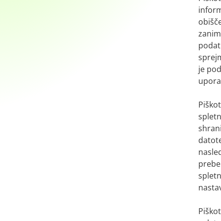
inform
obišče
zanim
podat
sprejm
je po
upora
Piškot
spletn
shrani
datot
nasle
prebe
splet
nastav
Piškot