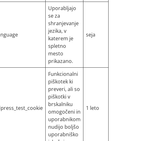
Uporabljajo
se za
shranjevanje
jezika, v
language
seja
katerem je
spletno
mesto
prikazano.
Funkcionalni
piškotek ki
preveri, ali so
piškotki v
brskalniku
press_test_cookie
1 leto
omogočeni in
uporabnikom
nudijo boljšo
uporabniško