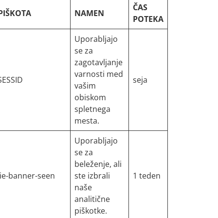
ČAS
PIŠKOTA
NAMEN
POTEKA
Uporabljajo
se za
zagotavljanje
varnosti med
SESSID
seja
vašim
obiskom
spletnega
mesta.
Uporabljajo
se za
beleženje, ali
ie-banner-seen
ste izbrali
1 teden
naše
analitične
piškotke.