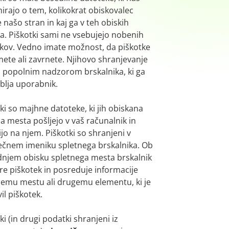
irajo o tem, kolikokrat obiskovalec
 našo stran in kaj ga v teh obiskih
a. Piškotki sami ne vsebujejo nobenih
kov. Vedno imate možnost, da piškotke
ete ali zavrnete. Njihovo shranjevanje
d popolnim nadzorom brskalnika, ki ga
blja uporabnik.
ki so majhne datoteke, ki jih obiskana
a mesta pošljejo v vaš računalnik in
jo na njem. Piškotki so shranjeni v
ečnem imeniku spletnega brskalnika. Ob
dnjem obisku spletnega mesta brskalnik
re piškotek in posreduje informacije
nemu mestu ali drugemu elementu, ki je
il piškotek.
ki (in drugi podatki shranjeni iz