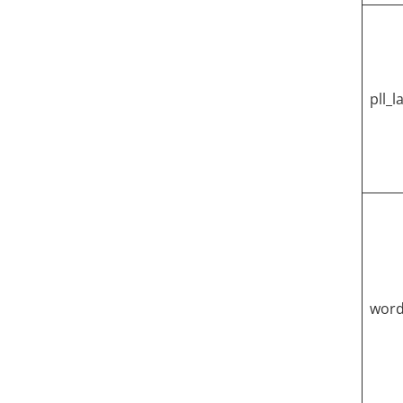
pll_
word