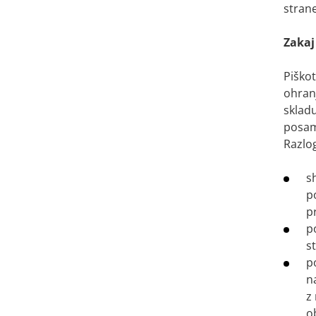
strane
Zakaj
Piškot
ohranj
skladu
posam
Razlo
s
p
p
p
s
p
n
z
o